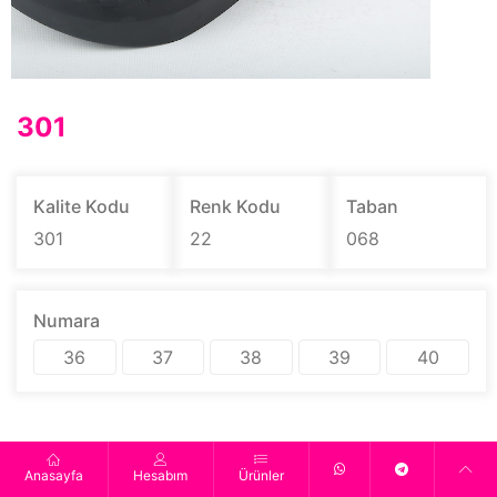
301
Kalite Kodu
Renk Kodu
Taban
301
22
068
Numara
36
37
38
39
40
Anasayfa
Hesabım
Ürünler