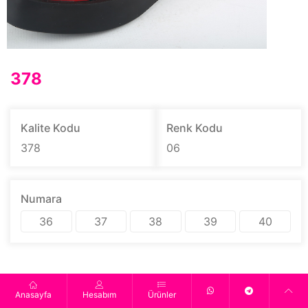
378
Kalite Kodu
Renk Kodu
378
06
Numara
36
37
38
39
40
Anasayfa
Hesabım
Ürünler